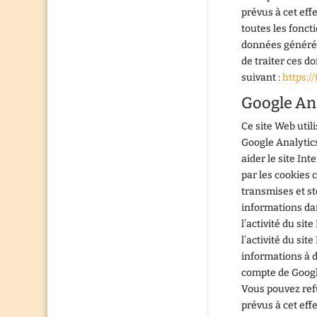
prévus à cet eff
toutes les fonct
données générées
de traiter ces d
suivant :
https:/
Google An
Ce site Web util
Google Analytics
aider le site Int
par les cookies 
transmises et st
informations dan
l’activité du sit
l’activité du sit
informations à de
compte de Googl
Vous pouvez refu
prévus à cet eff