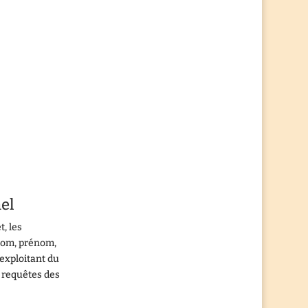
nel
t, les
 nom, prénom,
 exploitant du
x requêtes des