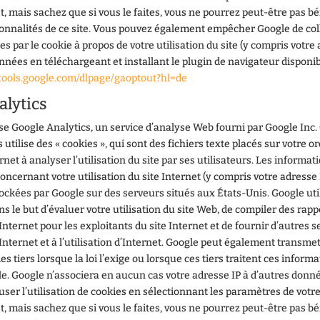
et, mais sachez que si vous le faites, vous ne pourrez peut-être pas bé
ionnalités de ce site. Vous pouvez également empêcher Google de col
 par le cookie à propos de votre utilisation du site (y compris votre 
onnées en téléchargeant et installant le plugin de navigateur disponib
/tools.google.com/dlpage/gaoptout?hl=de
alytics
ise Google Analytics, un service d’analyse Web fourni par Google Inc. (
 utilise des « cookies », qui sont des fichiers texte placés sur votre o
ernet à analyser l’utilisation du site par ses utilisateurs. Les inform
concernant votre utilisation du site Internet (y compris votre adresse 
ockées par Google sur des serveurs situés aux États-Unis. Google uti
s le but d’évaluer votre utilisation du site Web, de compiler des rapp
e Internet pour les exploitants du site Internet et de fournir d’autres s
e Internet et à l’utilisation d’Internet. Google peut également transme
s tiers lorsque la loi l’exige ou lorsque ces tiers traitent ces inform
e. Google n’associera en aucun cas votre adresse IP à d’autres donn
ser l’utilisation de cookies en sélectionnant les paramètres de votr
et, mais sachez que si vous le faites, vous ne pourrez peut-être pas bé