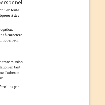
 personnel
tion
en toute
niquées à des
rogation,
ées à caractère
muniquer leur
 la transmission
ation en tant
igne d’adresse
ur.
être lues par