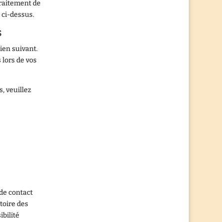
 traitement de
 ci-dessus.
s
ien suivant.
 lors de vos
, veuillez
 de contact
toire des
ibilité