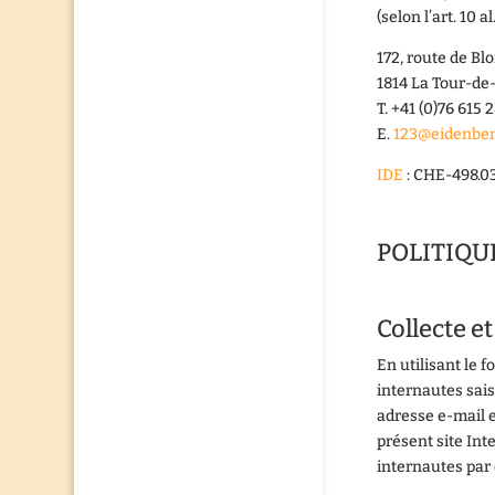
(selon l’art. 10 a
172, route de Bl
1814 La Tour-de-
T. +41 (0)76 615 
E.
123@eidenben
IDE
: CHE-498.0
POLITIQU
Collecte e
En utilisant le 
internautes sais
adresse e-mail e
présent site Int
internautes par