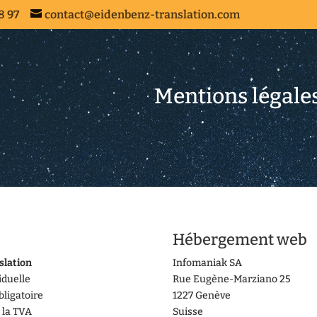
8 97
contact@eidenbenz-translation.com
Mentions légale
Hébergement web
slation
Infomaniak SA
iduelle
Rue Eugène-Marziano 25
obligatoire
1227 Genève
 la TVA
Suisse