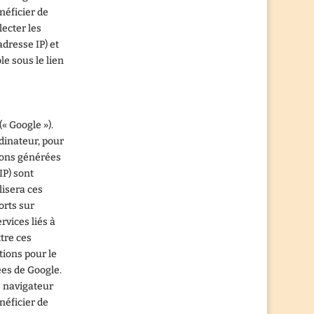
néficier de
lecter les
adresse IP) et
le sous le lien
« Google »).
rdinateur, pour
ations générées
IP) sont
lisera ces
orts sur
ervices liés à
ttre ces
ations pour le
ées de Google.
e navigateur
néficier de