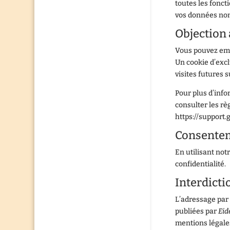
toutes les fonct
vos données nomi
Objection 
Vous pouvez empê
Un cookie d’excl
visites futures 
Pour plus d’info
consulter les rè
https://support
Consente
En utilisant not
confidentialité.
Interdicti
L’adressage par 
publiées par
Eid
mentions légales