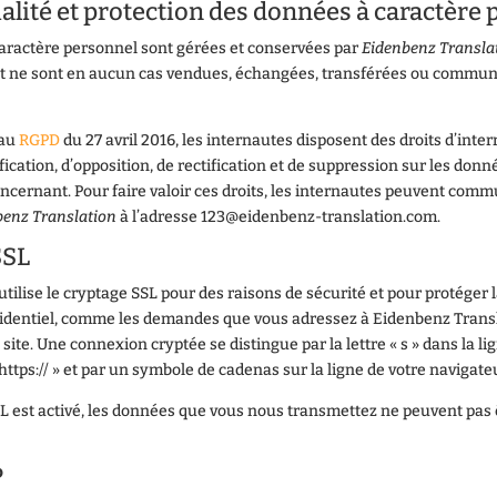
alité et protection des données à caractère
aractère personnel sont gérées et conservées par
Eidenbenz Transla
 et ne sont en aucun cas vendues, échangées, transférées ou commu
 au
RGPD
du 27 avril 2016, les internautes disposent des droits d’inter
fication, d’opposition, de rectification et de suppression sur les donn
ncernant. Pour faire valoir ces droits, les internautes peuvent com
benz Translation
à l’adresse 123@eidenbenz-translation.com.
SSL
 utilise le cryptage SSL pour des raisons de sécurité et pour protéger
identiel, comme les demandes que vous adressez à Eidenbenz Transl
 site. Une connexion cryptée se distingue par la lettre « s » dans la l
https:// » et par un symbole de cadenas sur la ligne de votre navigate
SL est activé, les données que vous nous transmettez ne peuvent pas 
P