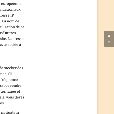
on européenne
nsmission aux
dresse IP
e. Au nom de
tilisation de ce
ir d’autres
 site. L’adresse
as associée à
 de stocker des
nt qu’il
a fréquence
ussi de rendre
n terminée et
ela, vous devez
es.
e navigateur